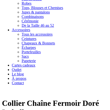
Robes
Tops, Blouses et Chemises
Jupes & pantalons
Combinaisons
Cérémonie
De la Taille 46 au 52
Accessoires
Tous les accessoires
Ceintures
Chapeaux & Bonnets
Écharpes
Portefeuilles
Sacs
Papeterie
Cartes cadeaux
Outlet
Le blog
À propos
Contact
Collier Chaîne Fermoir Doré