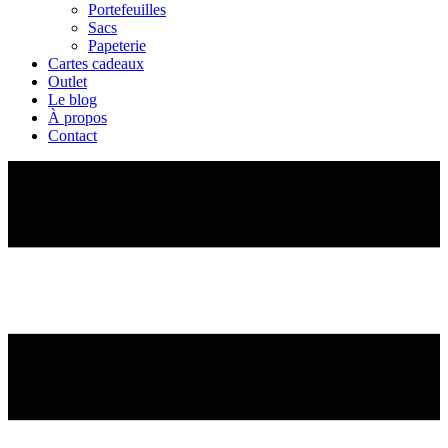
Portefeuilles
Sacs
Papeterie
Cartes cadeaux
Outlet
Le blog
À propos
Contact